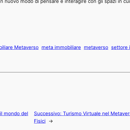
un nuovo modo di pensare e interagire con gli spazi in cu
iliare Metaverso
meta immobiliare
metaverso
settore
il mondo del
Successivo:
Turismo Virtuale nel Metavers
Fisici
→