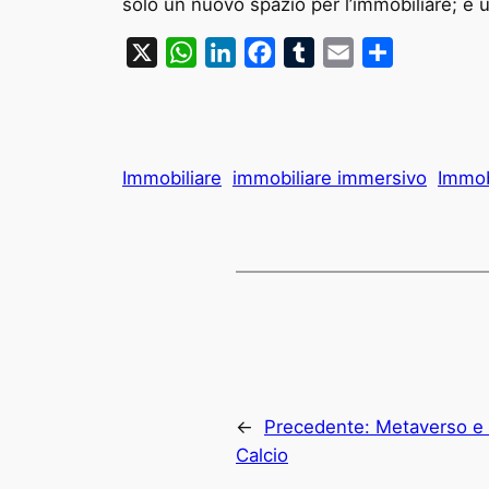
solo un nuovo spazio per l’immobiliare; è 
X
WhatsApp
LinkedIn
Facebook
Tumblr
Email
Condividi
Immobiliare
immobiliare immersivo
Immob
←
Precedente:
Metaverso e 
Calcio