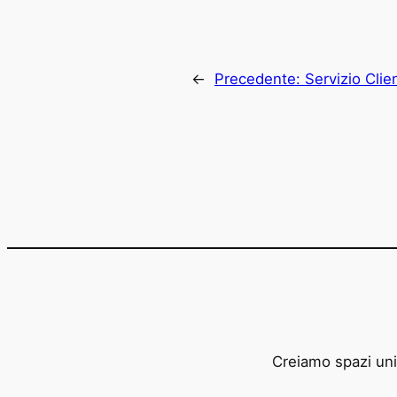
←
Precedente:
Servizio Cli
Creiamo spazi unic