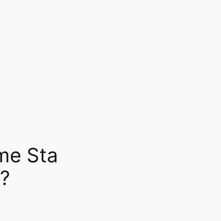
ome Sta
i?