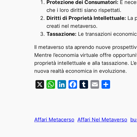
Protezione dei Consumatori:
È neces
che i loro diritti siano rispettati.
Diritti di Proprietà Intellettuale:
La p
creati nel metaverso.
Tassazione:
Le transazioni economich
Il metaverso sta aprendo nuove prospettiv
Mentre l’economia virtuale offre opportunità
proprietà intellettuale e alla tassazione. 
nuova realtà economica in evoluzione.
X
WhatsApp
LinkedIn
Facebook
Tumblr
Email
Condividi
Affari Metacerso
Affari Nel Metaverso
bu