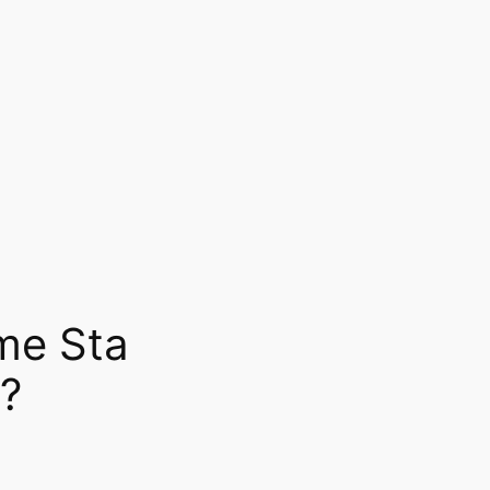
ome Sta
i?