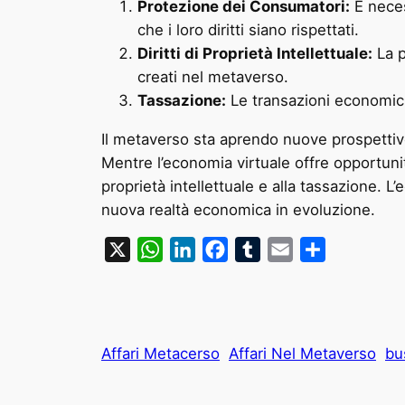
Protezione dei Consumatori:
È neces
che i loro diritti siano rispettati.
Diritti di Proprietà Intellettuale:
La p
creati nel metaverso.
Tassazione:
Le transazioni economich
Il metaverso sta aprendo nuove prospettiv
Mentre l’economia virtuale offre opportunità
proprietà intellettuale e alla tassazione. 
nuova realtà economica in evoluzione.
X
WhatsApp
LinkedIn
Facebook
Tumblr
Email
Condividi
Affari Metacerso
Affari Nel Metaverso
bu