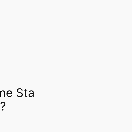
ome Sta
i?