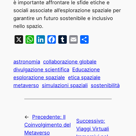
è importante affrontare le sfide etiche e
sociali associate all’esplorazione spaziale per
garantire un futuro sostenibile e inclusivo
nello spazio.
X
WhatsApp
LinkedIn
Facebook
Tumblr
Email
Condividi
astronomia
collaborazione globale
divulgazione scientifica
Educazione
esplorazione spaziale
etica spaziale
metaverso
simulazioni spaziali
sostenibilità
←
Precedente:
Il
Successivo:
Coinvolgimento del
Viaggi Virtuali
Metaverso