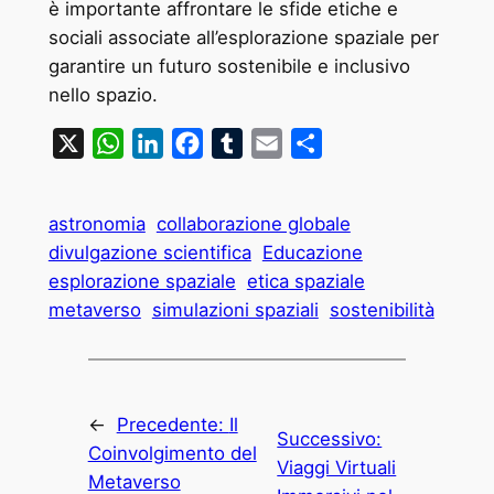
è importante affrontare le sfide etiche e
sociali associate all’esplorazione spaziale per
garantire un futuro sostenibile e inclusivo
nello spazio.
X
WhatsApp
LinkedIn
Facebook
Tumblr
Email
Condividi
astronomia
collaborazione globale
divulgazione scientifica
Educazione
esplorazione spaziale
etica spaziale
metaverso
simulazioni spaziali
sostenibilità
←
Precedente:
Il
Successivo:
Coinvolgimento del
Viaggi Virtuali
Metaverso