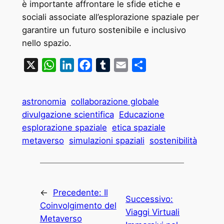
è importante affrontare le sfide etiche e
sociali associate all’esplorazione spaziale per
garantire un futuro sostenibile e inclusivo
nello spazio.
X
WhatsApp
LinkedIn
Facebook
Tumblr
Email
Condividi
astronomia
collaborazione globale
divulgazione scientifica
Educazione
esplorazione spaziale
etica spaziale
metaverso
simulazioni spaziali
sostenibilità
←
Precedente:
Il
Successivo:
Coinvolgimento del
Viaggi Virtuali
Metaverso