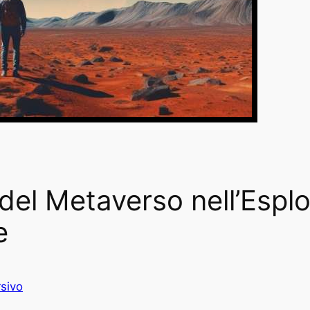
 del Metaverso nell’Espl
e
sivo