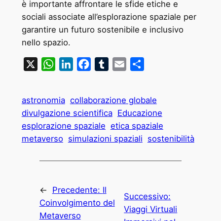
è importante affrontare le sfide etiche e
sociali associate all’esplorazione spaziale per
garantire un futuro sostenibile e inclusivo
nello spazio.
X
WhatsApp
LinkedIn
Facebook
Tumblr
Email
Condividi
astronomia
collaborazione globale
divulgazione scientifica
Educazione
esplorazione spaziale
etica spaziale
metaverso
simulazioni spaziali
sostenibilità
←
Precedente:
Il
Successivo:
Coinvolgimento del
Viaggi Virtuali
Metaverso