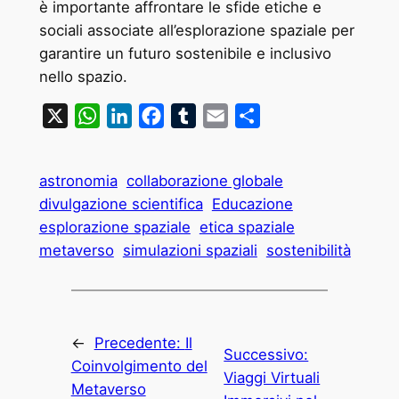
è importante affrontare le sfide etiche e
sociali associate all’esplorazione spaziale per
garantire un futuro sostenibile e inclusivo
nello spazio.
X
WhatsApp
LinkedIn
Facebook
Tumblr
Email
Condividi
astronomia
collaborazione globale
divulgazione scientifica
Educazione
esplorazione spaziale
etica spaziale
metaverso
simulazioni spaziali
sostenibilità
←
Precedente:
Il
Successivo:
Coinvolgimento del
Viaggi Virtuali
Metaverso