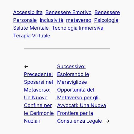
Accessibilità
Benessere Emotivo
Benessere
Personale
Inclusività
metaverso
Psicologia
Salute Mentale
Tecnologia Immersiva
Terapia Virtuale
←
Successivo:
Precedente:
Esplorando le
Sposarsi nel
Meravigliose
Metaverso:
Opportunità del
Un Nuovo
Metaverso per gli
Confine per
Avvocati: Una Nuova
le Cerimonie
Frontiera per la
Nuziali
Consulenza Legale
→