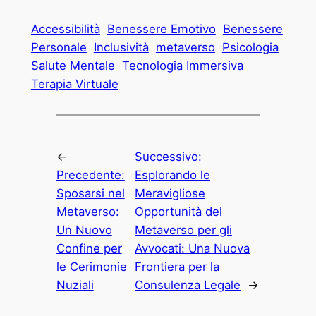
Accessibilità
Benessere Emotivo
Benessere
Personale
Inclusività
metaverso
Psicologia
Salute Mentale
Tecnologia Immersiva
Terapia Virtuale
←
Successivo:
Precedente:
Esplorando le
Sposarsi nel
Meravigliose
Metaverso:
Opportunità del
Un Nuovo
Metaverso per gli
Confine per
Avvocati: Una Nuova
le Cerimonie
Frontiera per la
Nuziali
Consulenza Legale
→