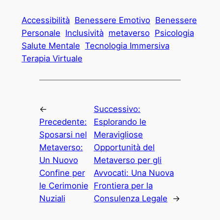
Accessibilità
Benessere Emotivo
Benessere
Personale
Inclusività
metaverso
Psicologia
Salute Mentale
Tecnologia Immersiva
Terapia Virtuale
←
Successivo:
Precedente:
Esplorando le
Sposarsi nel
Meravigliose
Metaverso:
Opportunità del
Un Nuovo
Metaverso per gli
Confine per
Avvocati: Una Nuova
le Cerimonie
Frontiera per la
Nuziali
Consulenza Legale
→