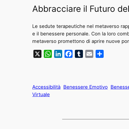
Abbracciare il Futuro de
Le sedute terapeutiche nel metaverso rappr
e il benessere personale. Con la loro comb
metaverso promettono di aprire nuove port
X
WhatsApp
LinkedIn
Facebook
Tumblr
Email
Condividi
Accessibilità
Benessere Emotivo
Benesse
Virtuale