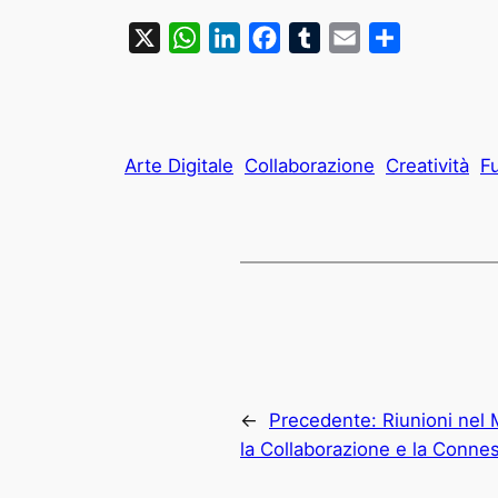
X
WhatsApp
LinkedIn
Facebook
Tumblr
Email
Condividi
Arte Digitale
Collaborazione
Creatività
F
←
Precedente:
Riunioni nel
la Collaborazione e la Conne