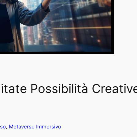
mitate Possibilità Creativ
rso
, 
Metaverso Immersivo