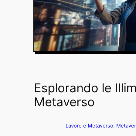
Esplorando le Illi
Metaverso
Lavoro e Metaverso
, 
Metave