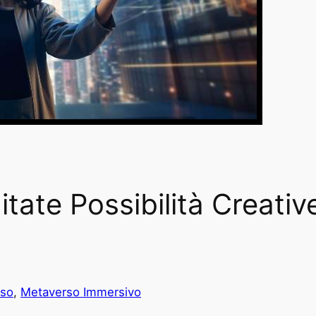
mitate Possibilità Creativ
rso
, 
Metaverso Immersivo