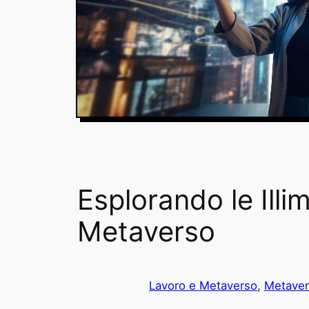
Esplorando le Illi
Metaverso
Lavoro e Metaverso
, 
Metave