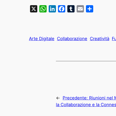
X
WhatsApp
LinkedIn
Facebook
Tumblr
Email
Condividi
Arte Digitale
Collaborazione
Creatività
F
←
Precedente:
Riunioni nel
la Collaborazione e la Conne