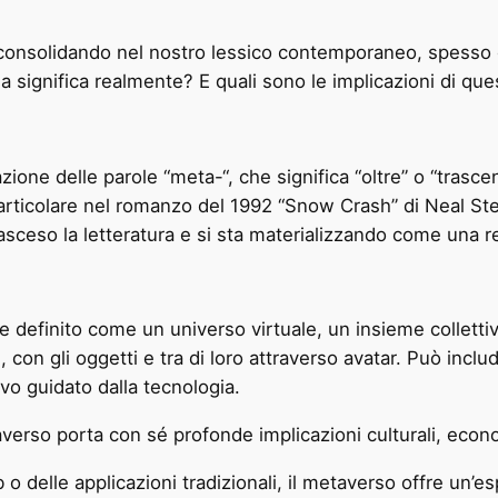
 consolidando nel nostro lessico contemporaneo, spesso 
a significa realmente? E quali sono le implicazioni di que
ione delle parole “meta-“, che significa “oltre” o “trascen
n particolare nel romanzo del 1992 “Snow Crash” di Neal 
asceso la letteratura e si sta materializzando come una re
e definito come un universo virtuale, un insieme collettivo
on gli oggetti e tra di loro attraverso avatar. Può include
vo guidato dalla tecnologia.
etaverso porta con sé profonde implicazioni culturali, econ
b o delle applicazioni tradizionali, il metaverso offre un’