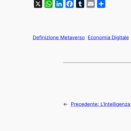
X
WhatsApp
LinkedIn
Facebook
Tumblr
Email
Condividi
Definizione Metaverso
Economia Digitale
←
Precedente:
L’Intelligenz